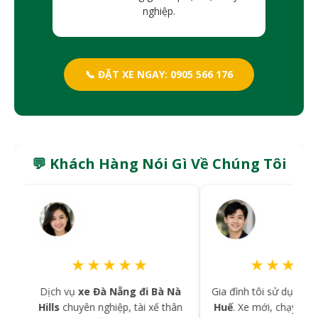
nghiệp.
📞 ĐẶT XE NGAY: 0905 566 176
💬 Khách Hàng Nói Gì Về Chúng Tôi
★★★★★
★★★★
à
Dịch vụ
xe Đà Nẵng đi Bà Nà
Gia đình tôi sử dụng
xe 
Hills
chuyên nghiệp, tài xế thân
Huế
. Xe mới, chạy êm, đ