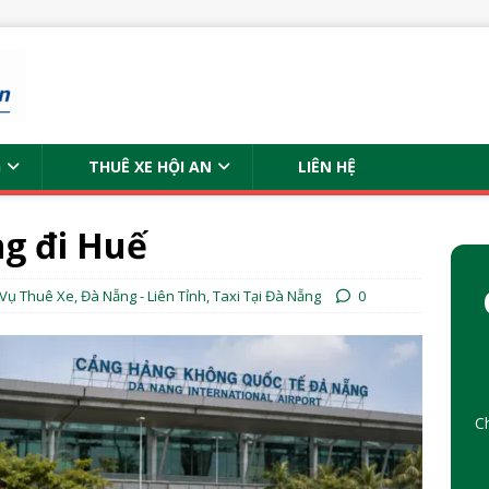
G
THUÊ XE HỘI AN
LIÊN HỆ
g đi Huế
 Vụ Thuê Xe
,
Đà Nẵng - Liên Tỉnh
,
Taxi Tại Đà Nẵng
0
C