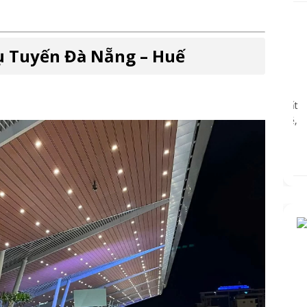
ụ Tuyến Đà Nẵng – Huế
★★★★★
Tôi đặt
xe Đà Nẵng đi Hội An
và rất
Dịc
hài lòng. Tài xế đúng giờ, xe sạch sẽ,
chuy
giá hợp lý.
Cai Thanh Long