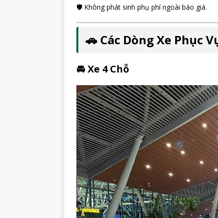
🛡️ Không phát sinh phụ phí ngoài báo giá.
🚗 Các Dòng Xe Phục V
🚘 Xe 4 Chỗ