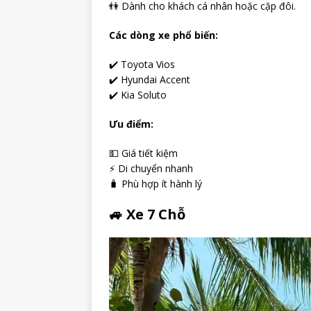
👫 Dành cho khách cá nhân hoặc cặp đôi.
Các dòng xe phổ biến:
✔️ Toyota Vios
✔️ Hyundai Accent
✔️ Kia Soluto
Ưu điểm:
💵 Giá tiết kiệm
⚡ Di chuyển nhanh
🧳 Phù hợp ít hành lý
🚙 Xe 7 Chỗ