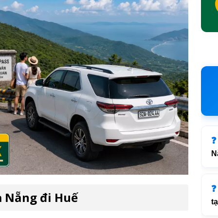
N
à Nẵng đi Huế
t