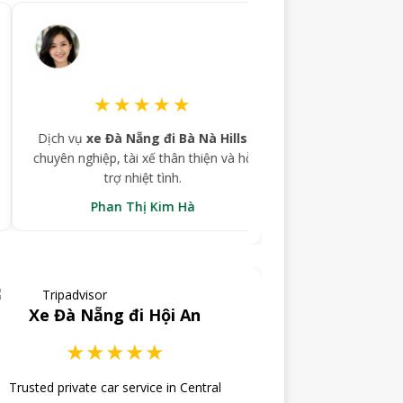
★★★★★
★★★★★
h vụ
xe Đà Nẵng đi Bà Nà Hills
Gia đình tôi sử dụng
xe Hội 
ên nghiệp, tài xế thân thiện và hỗ
Xe mới, chạy êm, đặt xe r
trợ nhiệt tình.
chóng.
Phan Thị Kim Hà
Lê Văn Hùng
Xe Đà Nẵng đi Hội An
★★★★★
Trusted private car service in Central