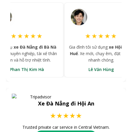
★★★★★
★★★★★
ụ
xe Đà Nẵng đi Bà Nà
Gia đình tôi sử dụng
xe Hội An đi
yên nghiệp, tài xế thân
Huế
. Xe mới, chạy êm, đặt xe rất
 và hỗ trợ nhiệt tình.
nhanh chóng.
han Thị Kim Hà
Lê Văn Hùng
Xe Đà Nẵng đi Hội An
★★★★★
Trusted private car service in Central Vietnam.