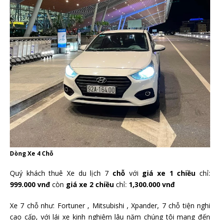
Dòng Xe 4 Chỗ
Quý khách thuê Xe du lịch 7
chỗ
với
giá xe 1 chiều
chỉ:
999.000 vnđ
còn
giá xe 2 chiều
chỉ:
1,300.000 vnđ
Xe 7 chỗ như: Fortuner , Mitsubishi , Xpander, 7 chỗ tiện nghi
cao cấp, với lái xe kinh nghiệm lâu năm chúng tôi mang đến