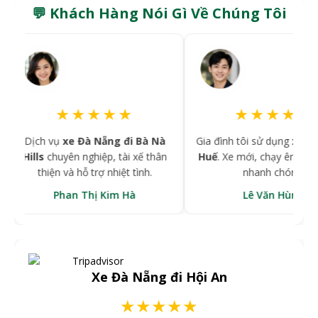
💬 Khách Hàng Nói Gì Về Chúng Tôi
★★★★★
★★★★★
Dịch vụ
xe Đà Nẵng đi Bà Nà
Gia đình tôi sử dụng
xe Hội 
Hills
chuyên nghiệp, tài xế thân
Huế
. Xe mới, chạy êm, đặt x
thiện và hỗ trợ nhiệt tình.
nhanh chóng.
Phan Thị Kim Hà
Lê Văn Hùng
Xe Đà Nẵng đi Hội An
★★★★★