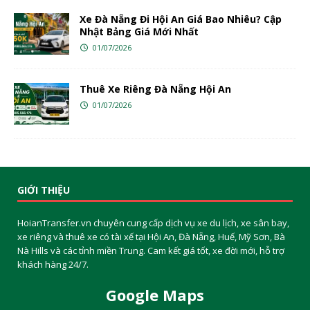
Xe Đà Nẵng Đi Hội An Giá Bao Nhiêu? Cập
Nhật Bảng Giá Mới Nhất
01/07/2026
Thuê Xe Riêng Đà Nẵng Hội An
01/07/2026
GIỚI THIỆU
HoianTransfer.vn chuyên cung cấp dịch vụ xe du lịch, xe sân bay,
xe riêng và thuê xe có tài xế tại Hội An, Đà Nẵng, Huế, Mỹ Sơn, Bà
Nà Hills và các tỉnh miền Trung. Cam kết giá tốt, xe đời mới, hỗ trợ
khách hàng 24/7.
Google Maps