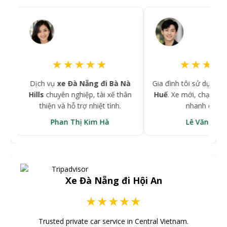
★★★★★
★★★★
à
Dịch vụ
xe Đà Nẵng đi Bà Nà
Gia đình tôi sử dụng
xe 
Hills
chuyên nghiệp, tài xế thân
Huế
. Xe mới, chạy êm, đ
thiện và hỗ trợ nhiệt tình.
nhanh chóng.
Phan Thị Kim Hà
Lê Văn Hùng
Xe Đà Nẵng đi Hội An
★★★★★
Trusted private car service in Central Vietnam.