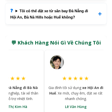
Tôi có thể đặt xe từ sân bay Đà Nẵng đi
Hội An, Bà Nà Hills hoặc Huế không?
💬 Khách Hàng Nói Gì Về Chúng Tôi
★★★
★★★★★
Nẵng đi Bà Nà
Gia đình tôi sử dụng
xe Hội An đi
Chuyến
ệp, tài xế thân
Huế
. Xe mới, chạy êm, đặt xe rất
thuận ti
rợ nhiệt tình.
nhanh chóng.
ị Kim Hà
Lê Văn Hùng