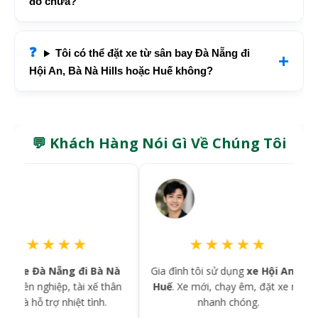
đỗ chưa?
Tôi có thể đặt xe từ sân bay Đà Nẵng đi
Hội An, Bà Nà Hills hoặc Huế không?
💬 Khách Hàng Nói Gì Về Chúng Tôi
★★★
★★★★★
 Nẵng đi Bà Nà
Gia đình tôi sử dụng
xe Hội An đi
Chuyế
iệp, tài xế thân
Huế
. Xe mới, chạy êm, đặt xe rất
thuận ti
rợ nhiệt tình.
nhanh chóng.