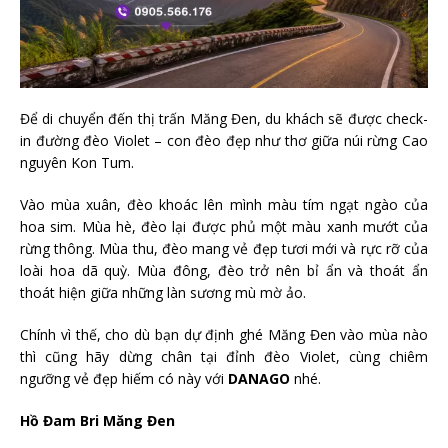
Để di chuyển đến thị trấn Măng Đen, du khách sẽ được check-
in đường đèo Violet – con đèo đẹp như thơ giữa núi rừng Cao
nguyên Kon Tum.
Vào mùa xuân, đèo khoác lên mình màu tím ngạt ngào của
hoa sim. Mùa hè, đèo lại được phủ một màu xanh mướt của
rừng thông. Mùa thu, đèo mang vẻ đẹp tươi mới và rực rỡ của
loài hoa dã quỳ. Mùa đông, đèo trở nên bỉ ẩn và thoát ẩn
thoát hiện giữa những làn sương mù mờ ảo.
Chính vì thế, cho dù bạn dự định ghé Măng Đen vào mùa nào
thì cũng hãy dừng chân tại đỉnh đèo Violet, cùng chiêm
ngưỡng vẻ đẹp hiếm có này với
DANAGO
nhé.
Hồ Đam Bri Măng Đen