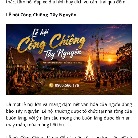
thác, tắm hồ, đạp xe địa hình hay dịch vụ cắm trại qua đêm…
Lễ hội Cồng Chiêng Tây Nguyên
Là một lễ hội lớn và mang đậm nét văn hóa của người đồng
bào Tây Nguyên. Lễ hội thường được tổ chức tại nhà rông của
buôn làng, với ý niệm cầu mong cho buôn làng được bình an,
may mắn, mùa màng bội thu.
Lễ hội Cồng Chiêng là dịp để các dân tộc giao lưu, gặp gỡ và