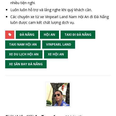
nhiều tiện nghi.
Luôn luôn hỗ trợ và lắng nghe khi quý khách cần.
Các chuyến xe từ xe Vinpearl Land Nam Hội An đi Đà Nẵng
luôn được cam kết chất lượng dịch vụ.
ĐÀ NẴNG
HỘI AN
TAXI ĐI ĐÀ NẴNG
TAXI NAM HỘI AN
VINPEARL LAND
XE DU LỊCH HỘI AN
XE HỘI AN
XE SÂN BAY ĐÀ NẴNG