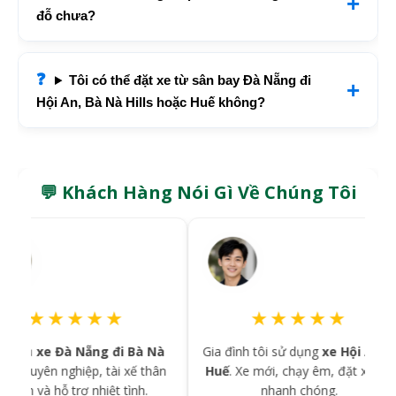
đỗ chưa?
Tôi có thể đặt xe từ sân bay Đà Nẵng đi
Hội An, Bà Nà Hills hoặc Huế không?
💬 Khách Hàng Nói Gì Về Chúng Tôi
★★★★★
★★★★★
e Đà Nẵng đi Bà Nà
Gia đình tôi sử dụng
xe Hội An đi
C
n nghiệp, tài xế thân
Huế
. Xe mới, chạy êm, đặt xe rất
th
à hỗ trợ nhiệt tình.
nhanh chóng.